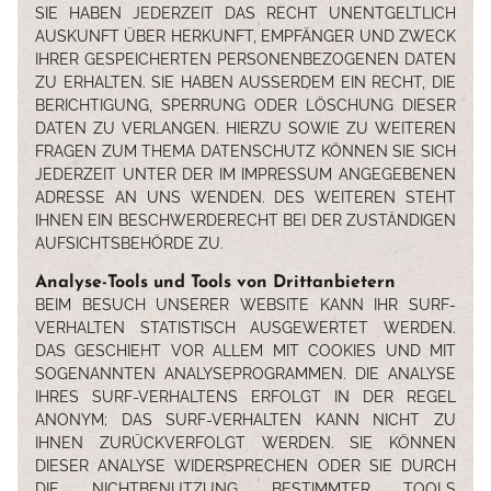
SIE HABEN JEDERZEIT DAS RECHT UNENTGELTLICH
AUSKUNFT ÜBER HERKUNFT, EMPFÄNGER UND ZWECK
IHRER GESPEICHERTEN PERSONENBEZOGENEN DATEN
ZU ERHALTEN. SIE HABEN AUSSERDEM EIN RECHT, DIE B
ERICHTIGUNG, SPERRUNG ODER LÖSCHUNG DIESER D
ATEN ZU VERLANGEN. HIERZU SOWIE ZU WEITEREN F
RAGEN ZUM THEMA DATENSCHUTZ KÖNNEN SIE SICH J
EDERZEIT UNTER DER IM IMPRESSUM ANGEGEBENEN A
DRESSE AN UNS WENDEN. DES WEITEREN STEHT I
HNEN EIN BESCHWERDERECHT BEI DER ZUSTÄNDIGEN A
UFSICHTSBEHÖRDE ZU.
Analyse-Tools und Tools von Drittanbietern
BEIM BESUCH UNSERER WEBSITE KANN IHR SURF-
VERHALTEN STATISTISCH AUSGEWERTET WERDEN.
DAS GESCHIEHT VOR ALLEM MIT COOKIES UND MIT
SOGENANNTEN ANALYSEPROGRAMMEN. DIE ANALYSE
IHRES SURF-VERHALTENS ERFOLGT IN DER REGEL
ANONYM; DAS SURF-VERHALTEN KANN NICHT ZU
IHNEN ZURÜCKVERFOLGT WERDEN. SIE KÖNNEN
DIESER ANALYSE WIDERSPRECHEN ODER SIE DURCH
DIE NICHTBENUTZUNG BESTIMMTER TOOLS