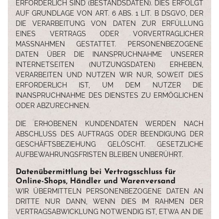
ERFORDERLICH SIND (BESTANDSDATEN). DIES ERFOLGT
AUF GRUNDLAGE VON ART. 6 ABS. 1 LIT. B DSGVO, DER
DIE VERARBEITUNG VON DATEN ZUR ERFÜLLUNG
EINES VERTRAGS ODER VORVERTRAGLICHER
MASSNAHMEN GESTATTET. PERSONENBEZOGENE D
ATEN ÜBER DIE INANSPRUCHNAHME UNSERER I
NTERNETSEITEN (NUTZUNGSDATEN) ERHEBEN, V
ERARBEITEN UND NUTZEN WIR NUR, SOWEIT DIES E
RFORDERLICH IST, UM DEM NUTZER DIE I
NANSPRUCHNAHME DES DIENSTES ZU ERMÖGLICHEN O
DER ABZURECHNEN.
DIE ERHOBENEN KUNDENDATEN WERDEN NACH
ABSCHLUSS DES AUFTRAGS ODER BEENDIGUNG DER
GESCHÄFTSBEZIEHUNG GELÖSCHT. GESETZLICHE
AUFBEWAHRUNGSFRISTEN BLEIBEN UNBERÜHRT.
Datenübermittlung bei Vertragsschluss für
Online-Shops, Händler und Warenversand
WIR ÜBERMITTELN PERSONENBEZOGENE DATEN AN
DRITTE NUR DANN, WENN DIES IM RAHMEN DER
VERTRAGSABWICKLUNG NOTWENDIG IST, ETWA AN DIE