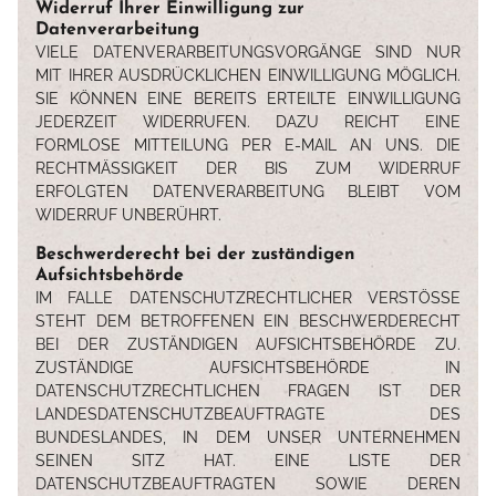
Widerruf Ihrer Einwilligung zur
Datenverarbeitung
VIELE DATENVERARBEITUNGSVORGÄNGE SIND NUR
MIT IHRER AUSDRÜCKLICHEN EINWILLIGUNG MÖGLICH.
SIE KÖNNEN EINE BEREITS ERTEILTE EINWILLIGUNG
JEDERZEIT WIDERRUFEN. DAZU REICHT EINE
FORMLOSE MITTEILUNG PER E-MAIL AN UNS. DIE
RECHTMÄSSIGKEIT DER BIS ZUM WIDERRUF E
RFOLGTEN DATENVERARBEITUNG BLEIBT VOM W
IDERRUF UNBERÜHRT.
Beschwerderecht bei der zuständigen
Aufsichtsbehörde
IM FALLE DATENSCHUTZRECHTLICHER VERSTÖSSE S
TEHT DEM BETROFFENEN EIN BESCHWERDERECHT B
EI DER ZUSTÄNDIGEN AUFSICHTSBEHÖRDE ZU. Z
USTÄNDIGE AUFSICHTSBEHÖRDE IN D
ATENSCHUTZRECHTLICHEN FRAGEN IST DER L
ANDESDATENSCHUTZBEAUFTRAGTE DES B
UNDESLANDES, IN DEM UNSER UNTERNEHMEN S
EINEN SITZ HAT. EINE LISTE DER D
ATENSCHUTZBEAUFTRAGTEN SOWIE DEREN K