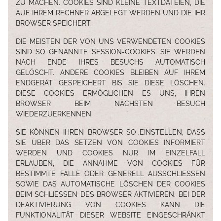
ZU MACHEN. COOKIES SIND KLEINE TEXTDATEIEN, DIE
AUF IHREM RECHNER ABGELEGT WERDEN UND DIE IHR
BROWSER SPEICHERT.
DIE MEISTEN DER VON UNS VERWENDETEN COOKIES
SPEISEKARTE
SIND SO GENANNTE SESSION-COOKIES. SIE WERDEN
NACH ENDE IHRES BESUCHS AUTOMATISCH
GELÖSCHT. ANDERE COOKIES BLEIBEN AUF IHREM
ENDGERÄT GESPEICHERT BIS SIE DIESE LÖSCHEN.
DIESE COOKIES ERMÖGLICHEN ES UNS, IHREN
BROWSER BEIM NÄCHSTEN BESUCH
WIEDERZUERKENNEN.
SIE KÖNNEN IHREN BROWSER SO EINSTELLEN, DASS
SIE ÜBER DAS SETZEN VON COOKIES INFORMIERT
WERDEN UND COOKIES NUR IM EINZELFALL
ERLAUBEN, DIE ANNAHME VON COOKIES FÜR
BESTIMMTE FÄLLE ODER GENERELL AUSSCHLIESSEN S
OWIE DAS AUTOMATISCHE LÖSCHEN DER COOKIES B
EIM SCHLIESSEN DES BROWSER AKTIVIEREN. BEI DER DE
AKTIVIERUNG VON COOKIES KANN DIE FU
NKTIONALITÄT DIESER WEBSITE EINGESCHRÄNKT SE