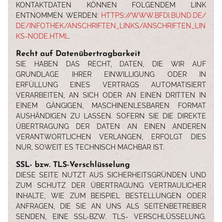
ONTAKTDATEN KÖNNEN FOLGENDEM LINK E
NTNOMMEN WERDEN:
HTTPS://WWW.BFDI.BUND.DE/
DE/INFOTHEK/ANSCHRIFTEN_LINKS/ANSCHRIFTEN_LIN
KS-NODE.HTML
.
Recht auf Datenübertragbarkeit
SIE HABEN DAS RECHT, DATEN, DIE WIR AUF
GRUNDLAGE IHRER EINWILLIGUNG ODER IN
ERFÜLLUNG EINES VERTRAGS AUTOMATISIERT
VERARBEITEN, AN SICH ODER AN EINEN DRITTEN IN
EINEM GÄNGIGEN, MASCHINENLESBAREN FORMAT
AUSHÄNDIGEN ZU LASSEN. SOFERN SIE DIE DIREKTE
ÜBERTRAGUNG DER DATEN AN EINEN ANDEREN
VERANTWORTLICHEN VERLANGEN, ERFOLGT DIES
NUR, SOWEIT ES TECHNISCH MACHBAR IST.
SSL- bzw. TLS-Verschlüsselung
DIESE SEITE NUTZT AUS SICHERHEITSGRÜNDEN UND
ZUM SCHUTZ DER ÜBERTRAGUNG VERTRAULICHER
INHALTE, WIE ZUM BEISPIEL BESTELLUNGEN ODER
ANFRAGEN, DIE SIE AN UNS ALS SEITENBETREIBER
SENDEN, EINE SSL-BZW. TLS- VERSCHLÜSSELUNG.