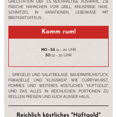
GRILLSTATION GIBT ES REICHHALTIGE AUSWAHL, Z.B.
FRISCHE HÄHNCHEN VOM GRILL, KNUSPRIGE HAXE,
SCHNITZEL IN VARIATIONEN, LEBERKÄSE MIT
BRATKARTOFFELN ...
Komm rum!
MO - SA
11 - 20 UHR
SO
12 - 20 UHR
... SPIEGELEI UND SALATBEILAGE, BAUERNFRÜHSTÜCK,
FRIKADELLE UND "KLASSIKER" WIE CURRYWURST,
POMMES UND WEITERES KÖSTLICHES "HÜFTGOLD".
UND DAS ALLES IN REICHLICHEN PORTIONEN ZU
REELLEN PREISEN UND AUCH AUSSER HAUS.
Reichlich köstliches "Hüftgold"